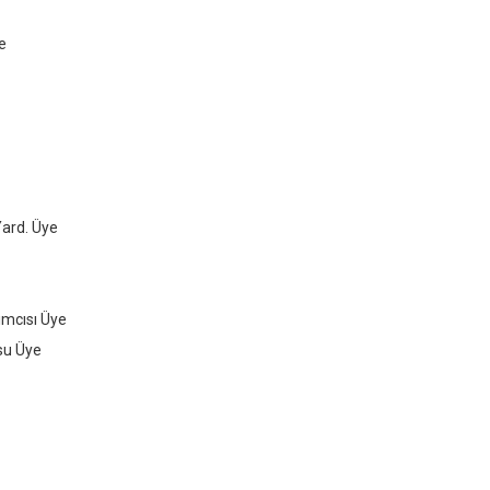
e
Yard. Üye
ımcısı Üye
su Üye