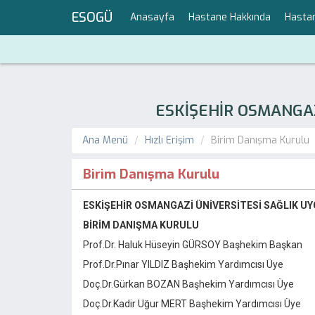
ESOGÜ
Anasayfa
Hastane Hakkında
Hasta
ESKİŞEHİR OSMANGAZ
Ana Menü
Hızlı Erişim
Birim Danışma Kurulu
Birim Danışma Kurulu
ESKİŞEHİR OSMANGAZİ ÜNİVERSİTESİ SAĞLIK U
BİRİM DANIŞMA KURULU
Prof.Dr. Haluk Hüseyin GÜRSOY Başhekim Başkan
Prof.Dr.Pınar YILDIZ Başhekim Yardımcısı Üye
Doç.Dr.Gürkan BOZAN Başhekim Yardımcısı Üye
Doç.Dr.Kadir Uğur MERT Başhekim Yardımcısı Üye